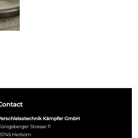
Contact
Verschleisstechnik Kämpfer GmbH
Königsberger Strasse 11
35745 Herborn