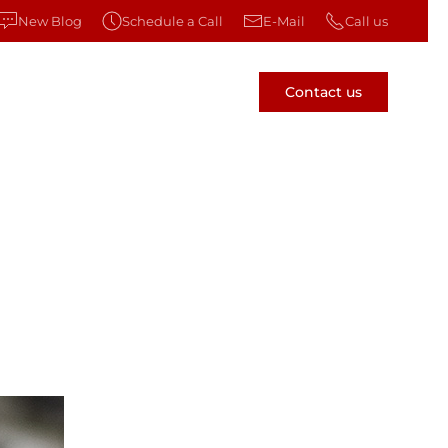
New Blog
Schedule a Call
E-Mail
Call us
Contact us