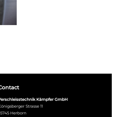
Contact
Verschleisstechnik Kämpfer GmbH
Königsberger Strasse 11
35745 Herborn