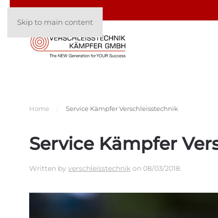
Skip to main content
Home
Service Kämpfer Verschleisstechnik
Service Kämpfer Vers
Written by
verschleisstechnik
on
08/03/2018
.