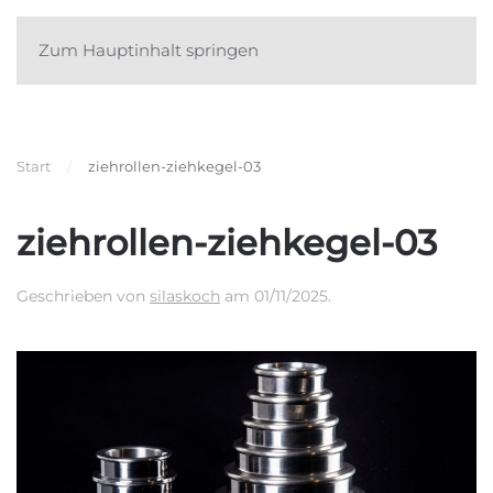
Zum Hauptinhalt springen
Start
ziehrollen-ziehkegel-03
ziehrollen-ziehkegel-03
Geschrieben von
silaskoch
am
01/11/2025
.