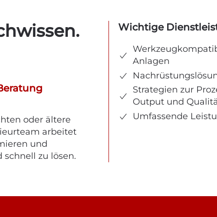
chwissen.
Wichtige Dienstlei
Werkzeugkompatibi
Anlagen
Nachrüstungslösun
Beratung
Strategien zur Pro
Output und Qualit
Umfassende Leistu
chten oder ältere
ieurteam arbeitet
imieren und
schnell zu lösen.