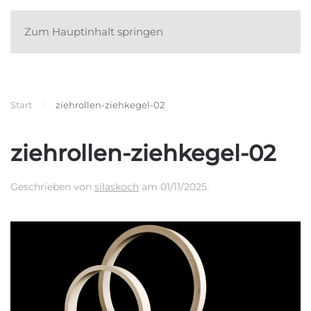
Zum Hauptinhalt springen
Start
ziehrollen-ziehkegel-02
ziehrollen-ziehkegel-02
Geschrieben von
silaskoch
am
01/11/2025
.