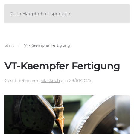
Zum Hauptinhalt springen
Start
VT-Kaempfer Fertigung
VT-Kaempfer Fertigung
Geschrieben von
silaskoch
am
28/10/2025
.