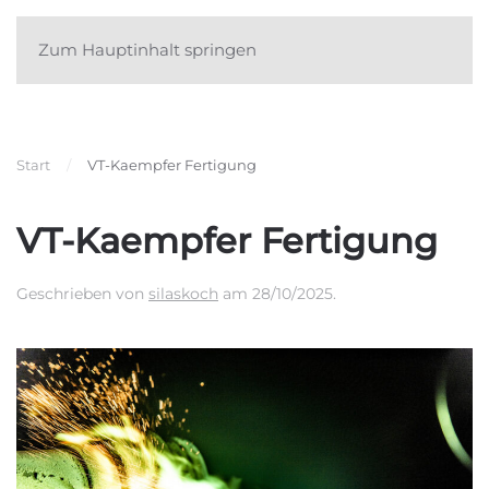
Zum Hauptinhalt springen
Start
VT-Kaempfer Fertigung
VT-Kaempfer Fertigung
Geschrieben von
silaskoch
am
28/10/2025
.