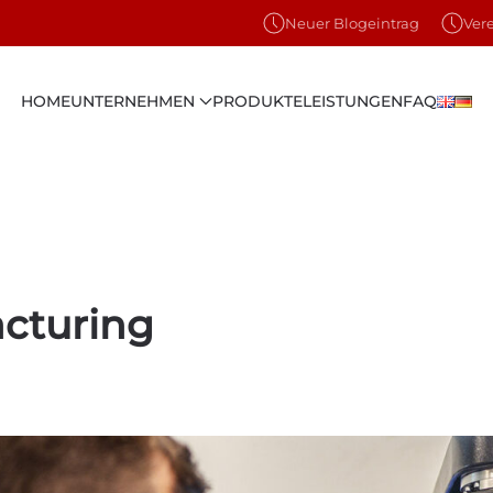
Neuer Blogeintrag
Ver
HOME
UNTERNEHMEN
PRODUKTE
LEISTUNGEN
FAQ
cturing