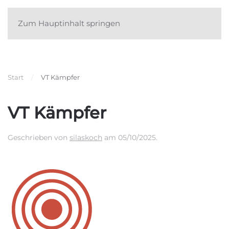
Zum Hauptinhalt springen
Start
VT Kämpfer
VT Kämpfer
Geschrieben von
silaskoch
am
05/10/2025
.