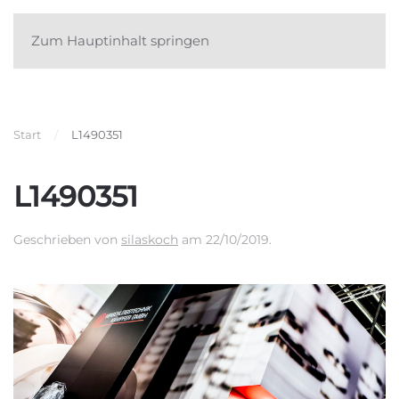
Zum Hauptinhalt springen
Start
L1490351
L1490351
Geschrieben von
silaskoch
am
22/10/2019
.