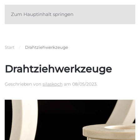
Zum Hauptinhalt springen
Start
Drahtziehwerkzeuge
Drahtziehwerkzeuge
Geschrieben von
silaskoch
am
08/05/2023
.