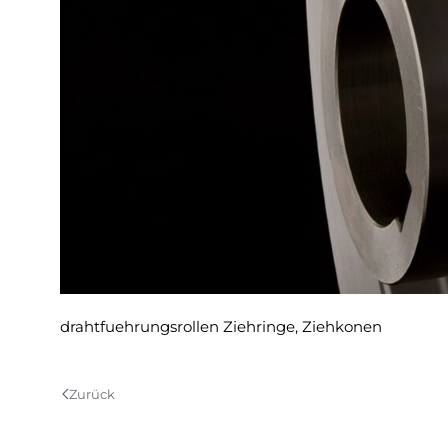
drahtfuehrungsrollen Ziehringe, Ziehkonen
Zurück