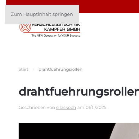
Zum Hauptinhalt springen
Start
drahtfuehrungsrollen
drahtfuehrungsrolle
Geschrieben von
silaskoch
am
01/11/2025
.