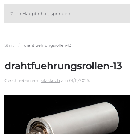
Zum Hauptinhalt springen
Start
drahtfuehrungsrollen-13
drahtfuehrungsrollen-13
Geschrieben von
silaskoch
am
01/11/2025
.