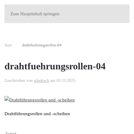
Zum Hauptinhalt springen
Start
drahtfuehrungsrollen-04
drahtfuehrungsrollen-04
Geschrieben von
silaskoch
am
01/11/2025
.
Drahtführungsrollen und -scheiben
Zurück